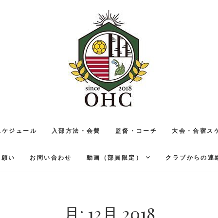
音更ハンドボールクラブ
北海道十勝
スケジュール
入部方法・会費
監督・コーチ
大会・合宿ス
お願い
お問い合わせ
動画（部員限定）
クラブからの連
月:
12月 2018