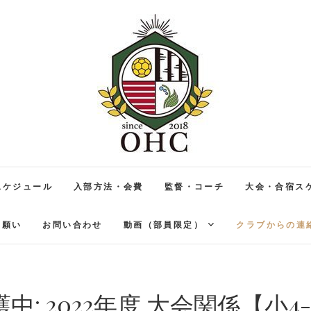
音更ハンドボールクラブ
北海道十勝
スケジュール
入部方法・会費
監督・コーチ
大会・合宿ス
お願い
お問い合わせ
動画（部員限定）
クラブからの連
中: 2022年度 大会関係【小4