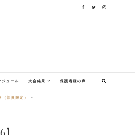
ケジュール
大会結果
保護者様の声
絡（部員限定）
-6】